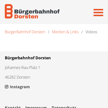
Navigation
BürgerBahnhof Dorsten
Medien & Links
Videos
überspringen
Bürgerbahnhof Dorsten
Johannes-Rau-Platz 1
46282 Dorsten
Instagram
Navigation
Kontakt
Impressum
Datenschutz