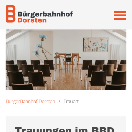
Navigation
überspringen
BürgerBahnhof Dorsten
Trauort
Trauungen im BBD