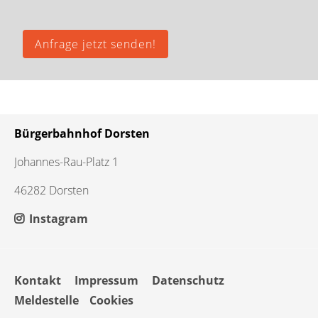
Anfrage jetzt senden!
Bürgerbahnhof Dorsten
Johannes-Rau-Platz 1
46282 Dorsten
Instagram
Navigation
Kontakt
Impressum
Datenschutz
überspringen
Meldestelle
Cookies